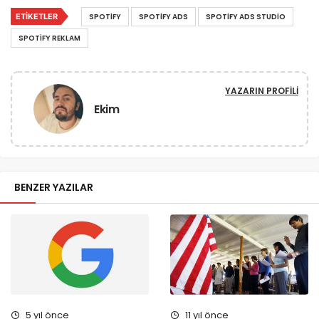
ETIKETLER
SPOTIFY
SPOTIFY ADS
SPOTIFY ADS STUDIO
SPOTIFY REKLAM
YAZARIN PROFILI
Ekim
BENZER YAZILAR
5 yıl önce
11 yıl önce