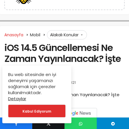
Anasayfa
Mobil
Alakalı Konular
iOS 14.5 Güncellemesi Ne
Zaman Yayınlanacak? İşte
Tüm Bilinenler
Bu web sitesinde en iyi
deneyimi yaşamanızı
Ekim
tarafından
Nisan 26, 2021
sağlamak için çerezler
kullanılmaktadır.
Detaylar
Kabul Ediyorum
1