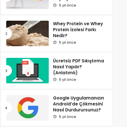
5 yıl önce
Whey Protein ve Whey
Protein İzolesi Farkı
Nedir?
5 yıl önce
Ücretsiz PDF Sıkıştırma
Nasıl Yapılır?
(Anlatımlı)
5 yıl önce
Google Uygulamanızın
Android’de Çökmesini
Nasıl Durdurursunuz?
5 yıl önce