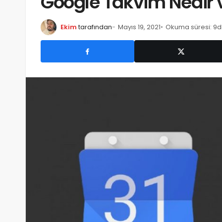
Google Takvim Nedir ve
Ekim
tarafından
Mayıs 19, 2021
Okuma süresi: 9d