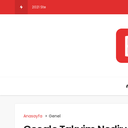
2021 Steam Yaz İndirimleri (50 TL Altı O
Anasayfa
Genel