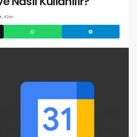
 Nasıl Kullanılır?
k, 42sn