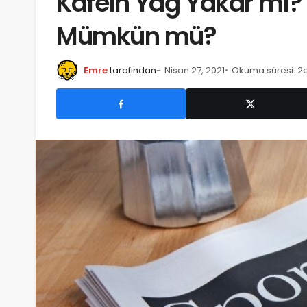
Kafein Yağ Yakar mı?
Mümkün mü?
Emre
tarafından
Nisan 27, 2021
Okuma süresi: 2d