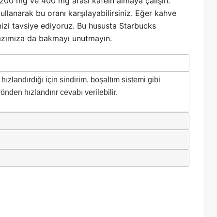
k 200 mg ve 400 mg arası kafein almaya çalışın.
ullanarak bu oranı karşılayabilirsiniz. Eğer kahve
izi tavsiye ediyoruz. Bu hususta Starbucks
yazımıza da bakmayı unutmayın.
hızlandırdığı için sindirim, boşaltım sistemi gibi
önden hızlandırır cevabı verilebilir.