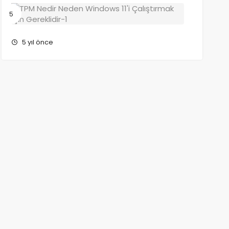
TPM
Nedir?
Neden
Windows
5 yıl önce
11’i
Çalıştır
İçin
Gereklidi