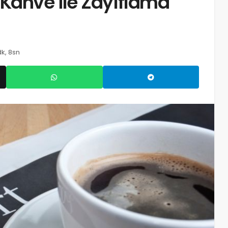
 Kahve ile Zayıflama
k, 8sn