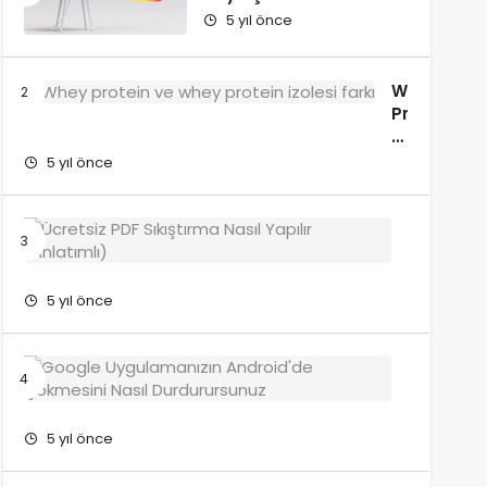
5 yıl önce
Whey
Protein
ve
Whey
5 yıl önce
Protein
İzolesi
Farkı
Ücretsiz
Nedir?
PDF
Sıkıştırm
Nasıl
5 yıl önce
Yapılır?
(Anlatıml
Google
Uygulama
Android’
Çökmesi
5 yıl önce
Nasıl
Durdurur