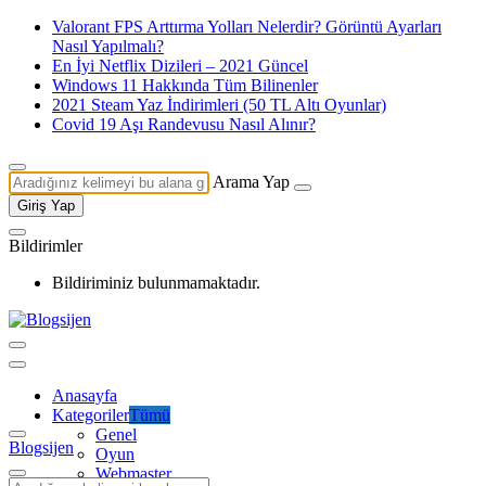
Valorant FPS Arttırma Yolları Nelerdir? Görüntü Ayarları
Nasıl Yapılmalı?
En İyi Netflix Dizileri – 2021 Güncel
Windows 11 Hakkında Tüm Bilinenler
2021 Steam Yaz İndirimleri (50 TL Altı Oyunlar)
Covid 19 Aşı Randevusu Nasıl Alınır?
Arama Yap
Giriş Yap
Bildirimler
Bildiriminiz bulunmamaktadır.
Anasayfa
Kategoriler
Tümü
Genel
Blogsijen
Oyun
Webmaster