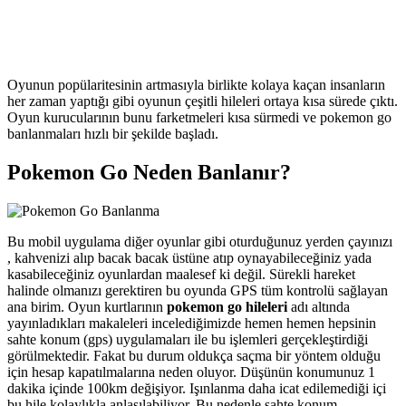
Oyunun popülaritesinin artmasıyla birlikte kolaya kaçan insanların
her zaman yaptığı gibi oyunun çeşitli hileleri ortaya kısa sürede çıktı.
Oyun kurucularının bunu farketmeleri kısa sürmedi ve pokemon go
banlanmaları hızlı bir şekilde başladı.
Pokemon Go Neden Banlanır?
Bu mobil uygulama diğer oyunlar gibi oturduğunuz yerden çayınızı
, kahvenizi alıp bacak bacak üstüne atıp oynayabileceğiniz yada
kasabileceğiniz oyunlardan maalesef ki değil. Sürekli hareket
halinde olmanızı gerektiren bu oyunda GPS tüm kontrolü sağlayan
ana birim. Oyun kurtlarının
pokemon go hileleri
adı altında
yayınladıkları makaleleri incelediğimizde hemen hemen hepsinin
sahte konum (gps) uygulamaları ile bu işlemleri gerçekleştirdiği
görülmektedir. Fakat bu durum oldukça saçma bir yöntem olduğu
için hesap kapatılmalarına neden oluyor. Düşünün konumunuz 1
dakika içinde 100km değişiyor. Işınlanma daha icat edilemediği içi
bu hile kolaylıkla anlaşılabiliyor. Bu nedenle sahte konum