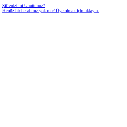
Şifrenizi mi Unuttunuz?
Henüz bir hesabınız yok mu? Üye olmak için
tıklayın.