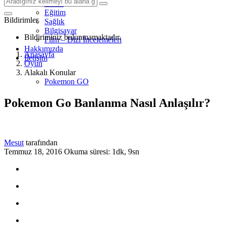
Mobil
Eğitim
Bildirimler
Sağlık
Bilgisayar
Bildiriminiz bulunmamaktadır.
Film – Dizi İncelemeleri
Hakkımızda
Anasayfa
İletişim
Oyun
Alakalı Konular
Pokemon GO
Pokemon Go Banlanma Nasıl Anlaşılır?
Mesut
tarafından
Temmuz 18, 2016
Okuma süresi: 1dk, 9sn