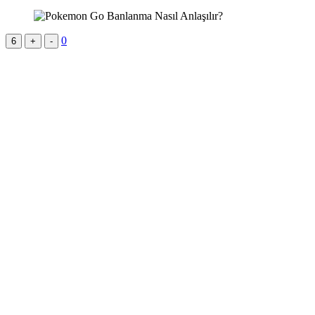
0
6
+
-