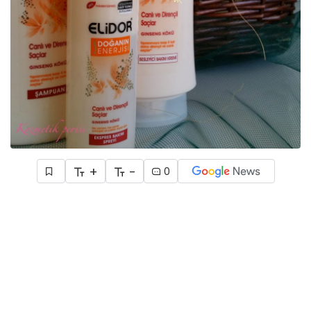
+
-
0