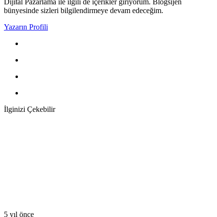
Dijital Pazarlama ile ilgili de içerikler giriyorum. Blogsijen
bünyesinde sizleri bilgilendirmeye devam edeceğim.
Yazarın Profili
İlginizi Çekebilir
5 yıl önce