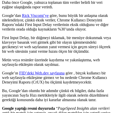
Daha önce Google, yalnızca toplanan tüm veriler belirli bir veri
eşiğine ulaştığında rapor verirdi.
Google’dan
Rick Viscomi’ye
göre, bunu büyük bir anlaşma olarak
nitelendiriyor, çünkü eksik veriler, Chrome Kullanıcı Deneyimi
Raporu’ndaki First Input Delay verilerinin eksik olduğunu ve diğer
verilerin orada olduğu kaynakların %30’unda oluyor.
First Input Delay, bir düğmeyi tıklamak, bir menüye dokunmak veya
klavyeye basarak veri girmek gibi bir olayın işlenmesindeki
gecikmeyi ve web sayfasının yanıt vermesi için geçen süreyi ölçerek
bir web sitesinin yanıt verme hızını ölçen bir ölçümdür.
Metin veya resimler üzerinde kaydırma ve yakınlaştırma, web
sayfasıyla etkileşim olarak sayılmaz.
Google’ın
FID’deki Web.dev sayfasına
göre , birçok kullanıcı bir
web sayfasıyla etkileşime girmez ve bu nedenle Chrome Kullanıcı
Deneyimi Raporu (CrUX) bu ölçümü kaydetmeyecektir.
Bu, Google’dan olumlu bir adımdır çünkü ek bilgiler, daha fazla
yayıncının Sayfa Hızı metrikleriyle ilgili olarak nelerin düzeltilmesi
gerektiği konusunda daha iyi kararlar almasına olanak tanır.
Google yaptığı resmi duyuruda
“
PageSpeed ​​Insights alan verileri
artık bir metrik için yetersiz, ancak diğer metrikler için yeterli veriye