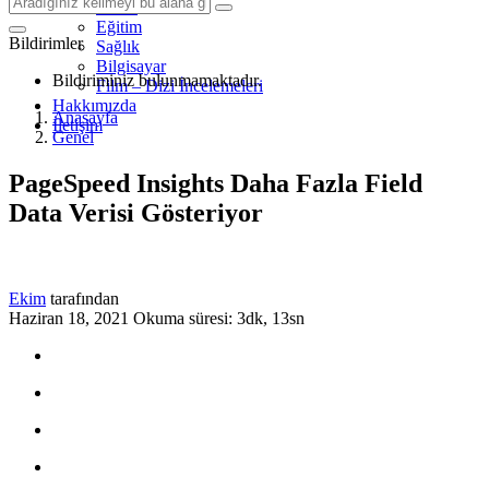
Mobil
Eğitim
Bildirimler
Sağlık
Bilgisayar
Bildiriminiz bulunmamaktadır.
Film – Dizi İncelemeleri
Hakkımızda
Anasayfa
İletişim
Genel
PageSpeed Insights Daha Fazla Field
Data Verisi Gösteriyor
Ekim
tarafından
Haziran 18, 2021
Okuma süresi: 3dk, 13sn