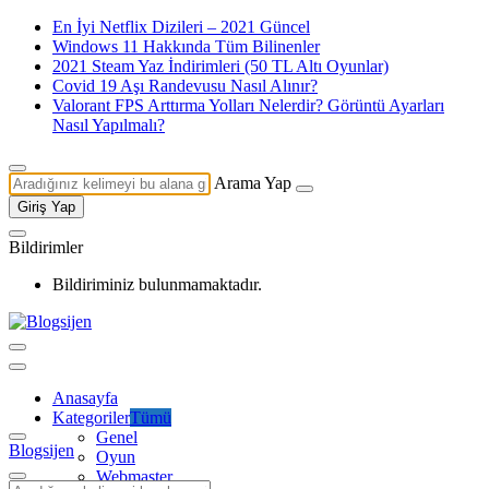
En İyi Netflix Dizileri – 2021 Güncel
Windows 11 Hakkında Tüm Bilinenler
2021 Steam Yaz İndirimleri (50 TL Altı Oyunlar)
Covid 19 Aşı Randevusu Nasıl Alınır?
Valorant FPS Arttırma Yolları Nelerdir? Görüntü Ayarları
Nasıl Yapılmalı?
Arama Yap
Giriş Yap
Bildirimler
Bildiriminiz bulunmamaktadır.
Anasayfa
Kategoriler
Tümü
Genel
Blogsijen
Oyun
Webmaster