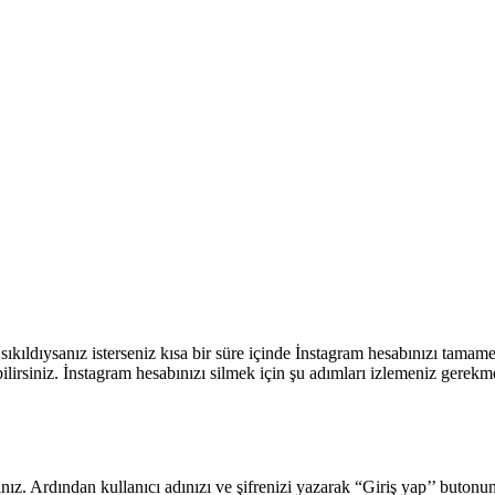
ıkıldıysanız isterseniz kısa bir süre içinde İnstagram hesabınızı tamamen 
bilirsiniz. İnstagram hesabınızı silmek için şu adımları izlemeniz gerekm
yınız. Ardından kullanıcı adınızı ve şifrenizi yazarak “Giriş yap’’ buton