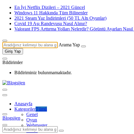
En İyi Netflix Dizileri – 2021 Güncel
Windows 11 Hakkında Tüm Bilinenler
2021 Steam Yaz İndirimleri (50 TL Altı Oyunlar)
Covid 19 Aşı Randevusu Nasıl Alınır?
Valorant FPS Arttırma Yolları Nelerdir? Görüntü Ayarları Nasıl
Arama Yap
Giriş Yap
Bildirimler
Bildiriminiz bulunmamaktadır.
Anasayfa
Kategoriler
Tümü
Genel
Blogsijen
Oyun
Webmaster
Mobil