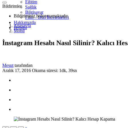
Eğitim
Bildirimler
Sağlık
Bilgisayar
Bildiriminiz bulunmamaktadır.
Film – Dizi İncelemeleri
Hakkımızda
Anasayfa
İletişim
Mobil
İnstagram Hesabı Nasıl Silinir? Kalıcı H
Mesut
tarafından
Aralık 17, 2016
Okuma süresi: 1dk, 39sn