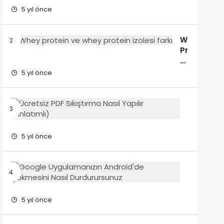
Music
5 yıl önce
Paylaşm
Whey
Protein
ve
Whey
5 yıl önce
Protein
İzolesi
Farkı
Ücretsiz
Nedir?
PDF
Sıkıştırm
Nasıl
5 yıl önce
Yapılır?
(Anlatıml
Google
Uygulama
Android’
Çökmesi
5 yıl önce
Nasıl
Durdurur