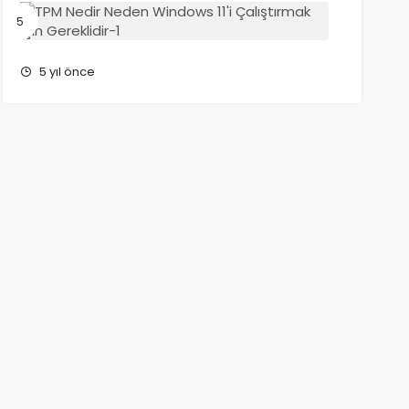
TPM
Nedir?
Neden
Windows
5 yıl önce
11’i
Çalıştır
İçin
Gereklidi