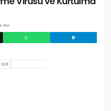
irme Virüsü ve Kurtulma
k, 18sn
0