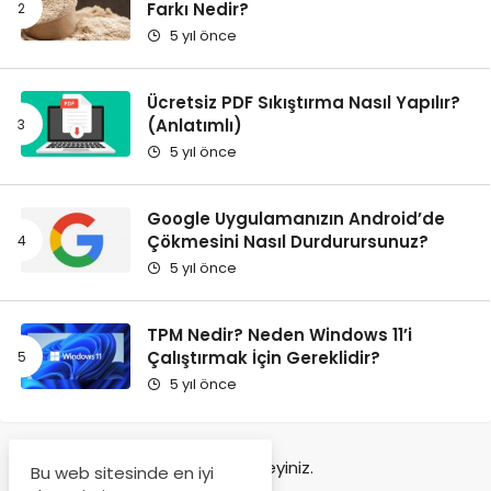
Farkı Nedir?
5 yıl önce
Ücretsiz PDF Sıkıştırma Nasıl Yapılır?
(Anlatımlı)
5 yıl önce
Google Uygulamanızın Android’de
Çökmesini Nasıl Durdurursunuz?
5 yıl önce
TPM Nedir? Neden Windows 11’i
Çalıştırmak İçin Gereklidir?
5 yıl önce
Tekrar deneyiniz.
Bu web sitesinde en iyi