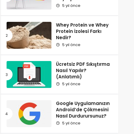
5 yıl önce
Whey Protein ve Whey
Protein İzolesi Farkı
Nedir?
5 yıl önce
Ücretsiz PDF Sıkıştırma
Nasıl Yapılır?
(Anlatımlı)
5 yıl önce
Google Uygulamanızın
Android’de Çökmesini
Nasıl Durdurursunuz?
5 yıl önce