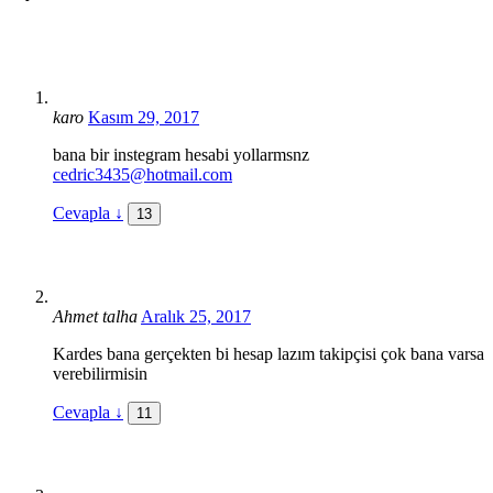
karo
Kasım 29, 2017
bana bir instegram hesabi yollarmsnz
cedric3435@hotmail.com
Cevapla
↓
13
Ahmet talha
Aralık 25, 2017
Kardes bana gerçekten bi hesap lazım takipçisi çok bana varsa
verebilirmisin
Cevapla
↓
11