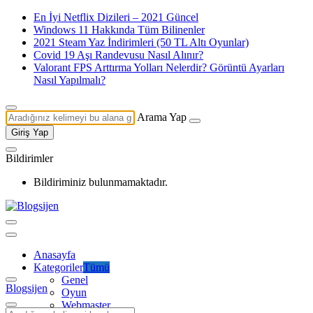
En İyi Netflix Dizileri – 2021 Güncel
Windows 11 Hakkında Tüm Bilinenler
2021 Steam Yaz İndirimleri (50 TL Altı Oyunlar)
Covid 19 Aşı Randevusu Nasıl Alınır?
Valorant FPS Arttırma Yolları Nelerdir? Görüntü Ayarları
Nasıl Yapılmalı?
Arama Yap
Giriş Yap
Bildirimler
Bildiriminiz bulunmamaktadır.
Anasayfa
Kategoriler
Tümü
Genel
Blogsijen
Oyun
Webmaster