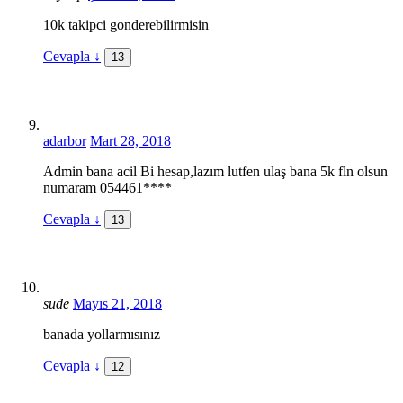
10k takipci gonderebilirmisin
Cevapla
↓
13
adarbor
Mart 28, 2018
Admin bana acil Bi hesap,lazım lutfen ulaş bana 5k fln olsun
numaram 054461****
Cevapla
↓
13
sude
Mayıs 21, 2018
banada yollarmısınız
Cevapla
↓
12