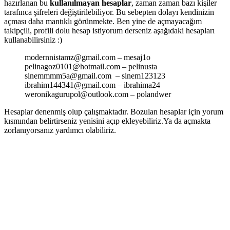
hazırlanan bu
kullanılmayan hesaplar
, zaman zaman bazı kişiler
tarafınca şifreleri değiştirilebiliyor. Bu sebepten dolayı kendinizin
açması daha mantıklı görünmekte. Ben yine de açmayacağım
takipçili, profili dolu hesap istiyorum derseniz aşağıdaki hesapları
kullanabilirsiniz :)
modernnistamz@gmail.com – mesaj1o
pelinagoz0101@hotmail.com – pelinusta
sinemmmm5a@gmail.com – sinem123123
ibrahim144341@gmail.com – ibrahima24
weronikagurupol@outlook.com – polandwer
Hesaplar denenmiş olup çalışmaktadır. Bozulan hesaplar için yorum
kısmından belirtirseniz yenisini açıp ekleyebiliriz.Ya da açmakta
zorlanıyorsanız yardımcı olabiliriz.