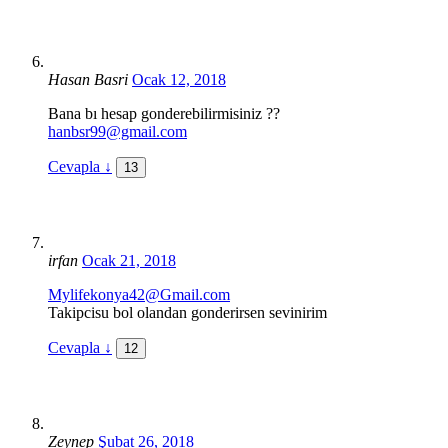
Hasan Basri
Ocak 12, 2018
Bana bı hesap gonderebilirmisiniz ??
hanbsr99@gmail.com
Cevapla
↓
13
irfan
Ocak 21, 2018
Mylifekonya42@Gmail.com
Takipcisu bol olandan gonderirsen sevinirim
Cevapla
↓
12
Zeynep
Şubat 26, 2018