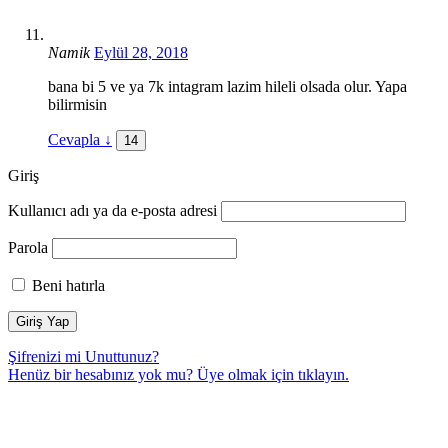
Namik
Eylül 28, 2018
bana bi 5 ve ya 7k intagram lazim hileli olsada olur. Yapa
bilirmisin
Cevapla
↓
14
Giriş
Kullanıcı adı ya da e-posta adresi
Parola
Beni hatırla
Şifrenizi mi Unuttunuz?
Henüz bir hesabınız yok mu? Üye olmak için
tıklayın.