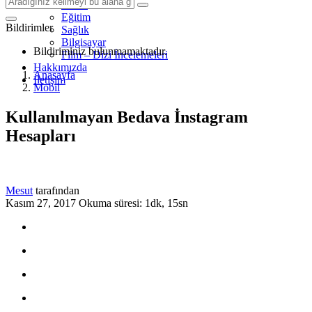
Mobil
Eğitim
Bildirimler
Sağlık
Bilgisayar
Bildiriminiz bulunmamaktadır.
Film – Dizi İncelemeleri
Hakkımızda
Anasayfa
İletişim
Mobil
Kullanılmayan Bedava İnstagram
Hesapları
Mesut
tarafından
Kasım 27, 2017
Okuma süresi: 1dk, 15sn