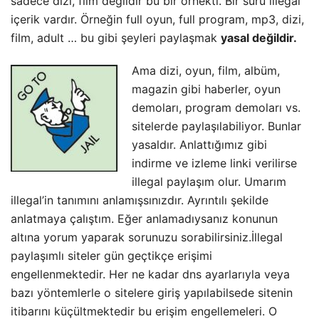
sadece dizi, film değildir bu bir örnekti. Bir sürü illegal
içerik vardır. Örneğin full oyun, full program, mp3, dizi,
film, adult … bu gibi şeyleri paylaşmak
yasal değildir.
Ama dizi, oyun, film, albüm,
magazin gibi haberler, oyun
demoları, program demoları vs.
sitelerde paylaşılabiliyor. Bunlar
yasaldır. Anlattığımız gibi
indirme ve izleme linki verilirse
illegal paylaşım olur. Umarım
illegal’in tanımını anlamışsınızdır. Ayrıntılı şekilde
anlatmaya çalıştım. Eğer anlamadıysanız konunun
altına yorum yaparak sorunuzu sorabilirsiniz.İllegal
paylaşımlı siteler gün geçtikçe erişimi
engellenmektedir. Her ne kadar dns ayarlarıyla veya
bazı yöntemlerle o sitelere giriş yapılabilsede sitenin
itibarını küçültmektedir bu erişim engellemeleri. O