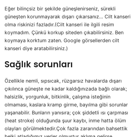
Eğer bilinçsiz bir şekilde güneşlenirseniz, sürekli
güneşten korunmayarak dışarı çıkarsanız… Cilt kanseri
olma riskinizi fazladır.(Cilt kanseri ile ilgili resim
koymadım. Çünkü korkup siteden çıkabilirsiniz. Ben
koymaya korktum zaten. Google görsellerden cilt
kanseri diye aratabilirsiniz.)
Sağlık sorunları
Özellikle nemli, sıpsıcak, rüzgarsız havalarda dışarı
çıkılınca güneşte ne kadar kaldığınızada bağlı olarak;
halsizlik, yorgunluk, bitkinlik, çalışma isteğinin
olmaması, kaslara kramp girme, bayılma gibi sorunlar
yaşanabilir. Bunların yanısıra; çok şiddetli ısı çarpması
(heat stroke) olduğunda şuur kaybı, inme hatta ölüm
olayları görülmektedir.Çok fazla zararından bahsettik
belki atladığımız yerler olmuştur aklıma gelirse