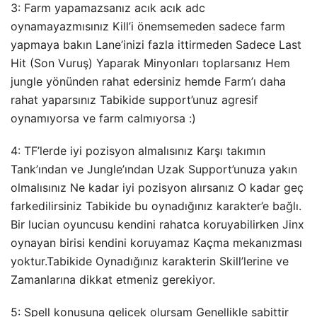
3: Farm yapamazsanız acık acık adc
oynamayazmısınız Kill’i önemsemeden sadece farm
yapmaya bakın Lane’inizi fazla ittirmeden Sadece Last
Hit (Son Vuruş) Yaparak Minyonları toplarsanız Hem
jungle yönünden rahat edersiniz hemde Farm’ı daha
rahat yaparsınız Tabikide support’unuz agresif
oynamıyorsa ve farm calmıyorsa :)
4: TF’lerde iyi pozisyon almalısınız Karşı takımın
Tank’ından ve Jungle’ından Uzak Support’unuza yakın
olmalısınız Ne kadar iyi pozisyon alırsanız O kadar geç
farkedilirsiniz Tabikide bu oynadığınız karakter’e bağlı.
Bir lucian oyuncusu kendini rahatca koruyabilirken Jinx
oynayan birisi kendini koruyamaz Kaçma mekanızması
yoktur.Tabikide Oynadığınız karakterin Skill’lerine ve
Zamanlarına dikkat etmeniz gerekiyor.
5: Spell konusuna gelicek olursam Genellikle sabittir