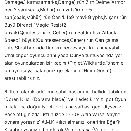
Damage3 kırmızı(marks,Damge) rün Zırh Delme ‘Armor
pen.3 sarı(seals,Mühür) rün zırh ‘Armor5
sarı(seals,Mühür) rün Can ‘Life9 mavi(Glyphs,Nişan) rün
Büyü Direnci “Magic Resist2
büyük(Quintessences,Ceher) rün Saldırı hızı ‘Attack
Speed1 büyük(Quintessences,Ceher) rün Can çalma
‘Life StealTabikide Rünleri herkes aynı kullanmayabilir.
Challenger oyuncularını yada Dünya turnuvasında yer
alan oyunculardan bir kaçını (Piglet,Wildturtle,”önemle
bu oyuncuya bakmanız gerekebilir “Hi im Gosu”)
arastırabilirsiniz.
6: İtem olarak adc’lerin sabit başlangıcı bellidir tabikide
‘Doran Kılıcı (Doran’s blade)’ ve 1 adet kırmızı pot.Oyun
ortalarına doğru iyi bir bot lane safhası geçirdiyseniz
Base attığınızda üstünüzde 1550+ Altın varsa ‘Vayne
oynamıyorsanız’ A.M.K Kılıcı almanızı öneririm Eğer’ki
Sıkıntıdaysanız altın olarak Vampiri asa (Vampiric