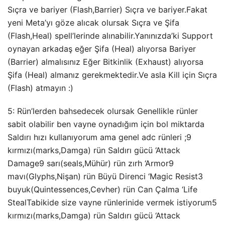
Sıçra ve bariyer (Flash,Barrier) Sıçra ve bariyer.Fakat
yeni Meta’yı göze alıcak olursak Sıçra ve Şifa
(Flash,Heal) spell’lerinde alınabilir.Yanınızda’ki Support
oynayan arkadaş eğer Şifa (Heal) alıyorsa Bariyer
(Barrier) almalısınız Eğer Bitkinlik (Exhaust) alıyorsa
Şifa (Heal) almanız gerekmektedir.Ve asla Kill için Sıçra
(Flash) atmayın :)
5: Rün’lerden bahsedecek olursak Genellikle rünler
sabit olabilir ben vayne oynadığım için bol miktarda
Saldırı hızı kullanıyorum ama genel adc rünleri ;9
kırmızı(marks,Damga) rün Saldırı gücü ‘Attack
Damage9 sarı(seals,Mühür) rün zırh ‘Armor9
mavı(Glyphs,Nişan) rün Büyü Direnci ‘Magic Resist3
buyuk(Quintessences,Cevher) rün Can Çalma ‘Life
StealTabikide size vayne rünlerinide vermek istiyorum5
kırmızı(marks,Damga) rün Saldırı gücü ‘Attack