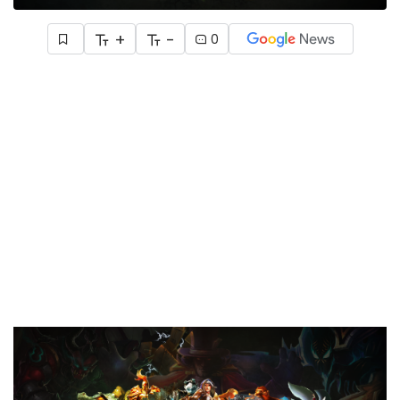
+
-
0