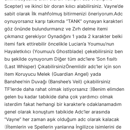
Scepter) ve ikinci bir doran kılıcı alabilirsiniz. Vayne’de
sabit olarak İlk mahfolmuş bitirmenizi öneriyorum.Adc
oynuyorsanız karşı takımda “TANK” oynayan karakteri
göz önünde bulundurmanız ve Zırh delme itemi
çıkmanız gerekiyor Oynadığını 1 yada 2 karakter belki
itemi fark ettirebilir öncelikle Lucian’a Youmuu’nun
Hayaletkılıcı (Youmuu’s Ghostblade) çekebilirsiniz ben
bu şekilde oynuyorum Diğer tüm adc’lere ‘Son fısıltı
(Last Whisper) ÇıkabilirsinizÖnemlidir adc’ler için son
item Koruyucu Melek (Guardian Angel) yada
Banshee’nin Duvağı (Banshee’s Veil) çıkabilirsiniz
TF’lerde daha rahat olmak istiyorsanız :)Benim elimden
gelen bu kadar tabikide daha çok yardımcı olmak
isterdim fakat herhangi bir karakter’e odaklanamadım
genel olarak konuştum tabikide Adc’ler arasında
“Vayne” her zaman aşık olduğum adc olarak kalacak
:)İtemlerin ve Spellerin yanlarına İngilizce isimlerini de