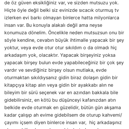
de öz güven eksikliğiniz var, ve sizden mutsuzu yok.
Hiçte öyle değil belki siz evinizde sıcacık oturmuş tv
izlerken evi barkı olmayan binlerce hatta milyonlarca
insan var. Bu konuyla alakalı değil ama neyse
konumuza dönelim. Öncelikle neden mutsuzsun onu bir
söyle kendine, cevabın büyük ihtimalle yapacak bir şey
yoktur, veya evde otur otur sıkıldım o da olmadı hiç
arkadaşım yok, olacaktır. Yapacak birşeyiniz yoksa
yapacak birşey bulun evde yapabileceğiniz bir çok şey
vardır ve sevdiğiniz birşey olsun mutlaka, evde
oturmaktan sıkıldıysanız gidin biraz dolaşın gidin bir
kitapçıya kitap alın veya gidin bir ayakkabı alın ne
bileyim bir sürü seçenek var en azından bakkala bile
gidebilirsiniz, en kötü bu düşünceyi kafanızdan atın
belkide evde oturmak en güzelidir, bütün gün akşama
kadar çalışıp ah evime gidebilsem de oturup kahvemi/
çayımı içsem diyen binlerce insan var, hiç arkadaşınız