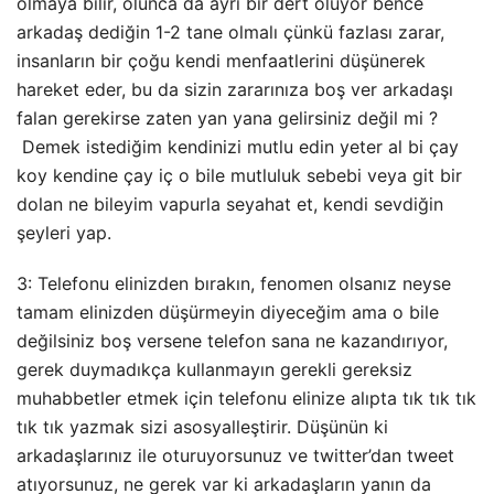
olmaya bilir, olunca da ayrı bir dert oluyor bence
arkadaş dediğin 1-2 tane olmalı çünkü fazlası zarar,
insanların bir çoğu kendi menfaatlerini düşünerek
hareket eder, bu da sizin zararınıza boş ver arkadaşı
falan gerekirse zaten yan yana gelirsiniz değil mi ?
Demek istediğim kendinizi mutlu edin yeter al bi çay
koy kendine çay iç o bile mutluluk sebebi veya git bir
dolan ne bileyim vapurla seyahat et, kendi sevdiğin
şeyleri yap.
3: Telefonu elinizden bırakın, fenomen olsanız neyse
tamam elinizden düşürmeyin diyeceğim ama o bile
değilsiniz boş versene telefon sana ne kazandırıyor,
gerek duymadıkça kullanmayın gerekli gereksiz
muhabbetler etmek için telefonu elinize alıpta tık tık tık
tık tık yazmak sizi asosyalleştirir. Düşünün ki
arkadaşlarınız ile oturuyorsunuz ve twitter’dan tweet
atıyorsunuz, ne gerek var ki arkadaşların yanın da