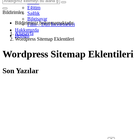
Mobil
Eğitim
Bildirimler
Sağlık
Bilgisayar
Bildiriminiz bulunmamaktadır.
Film – Dizi İncelemeleri
Hakkımızda
Anasayfa
İletişim
Wordpress Sitemap Eklentileri
Wordpress Sitemap Eklentileri
Son Yazılar